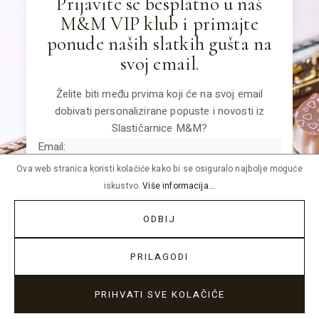
Prijavite se besplatno u naš
M&M VIP klub i primajte
ponude naših slatkih gušta na
svoj email.
Želite biti među prvima koji će na svoj email
dobivati personalizirane popuste i novosti iz
Slastičarnice M&M?
Email:
Ova web stranica koristi kolačiće kako bi se osiguralo najbolje moguće
iskustvo.
Više informacija...
Ime:
ODBIJ
TOP
PRILAGODI
PRIHVATI SVE KOLAČIĆE
Datum rođenja (samo ako želite iznenađenje):