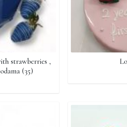
th strawberries ,
Lo
godama (35)