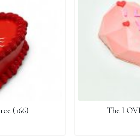
rce (166)
The LOVE 