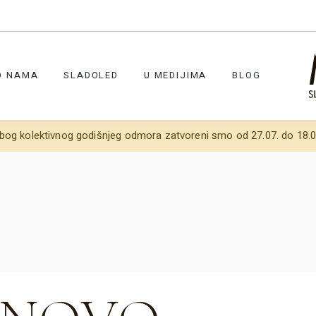
O NAMA
SLADOLED
U MEDIJIMA
BLOG
bog kolektivnog godišnjeg odmora zatvoreni smo od 27.07. do 18.0