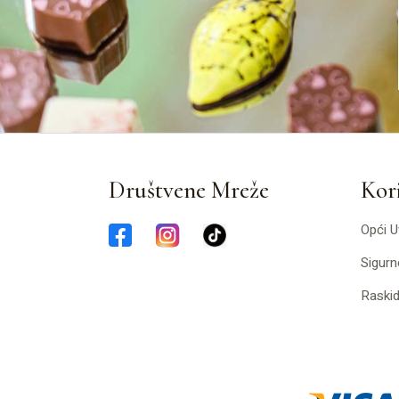
Društvene Mreže
Kori
Opći U
Sigurn
Raski