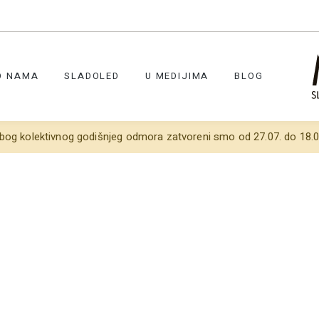
O NAMA
SLADOLED
U MEDIJIMA
BLOG
bog kolektivnog godišnjeg odmora zatvoreni smo od 27.07. do 18.0