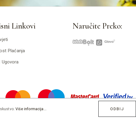
sni Linkovi
Naručite Preko:
vjeti
ost Plaćanja
d Ugovora
ODBIJ
iskustvo.
Više informacija...
Developed by