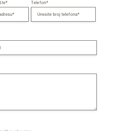
šte*
Telefon*