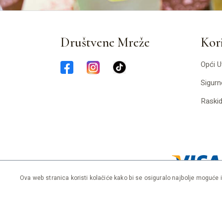
Društvene Mreže
Kori
Opći U
Sigurn
Raski
Ova web stranica koristi kolačiće kako bi se osiguralo najbolje moguće 