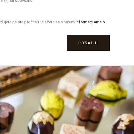
m (*) su obavezne.
ujete da ste pročitali i slažete se s našim
informacijama o
POŠALJI