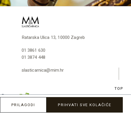
Ratarska Ulica 13, 10000 Zagreb
01 3861 630
01 3874 448
slasticarnica@mim.hr
TOP
PRILAGODI
PRIHVATI SVE KOLAČIĆE