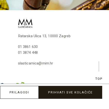
Ratarska Ulica 13, 10000 Zagreb
01 3861 630
01 3874 448
slasticarnica@mim.hr
TOP
PRILAGODI
PRIHVATI SVE KOLAČIĆE