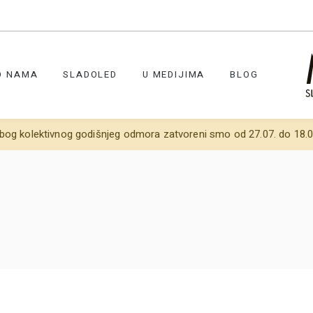
O NAMA
SLADOLED
U MEDIJIMA
BLOG
bog kolektivnog godišnjeg odmora zatvoreni smo od 27.07. do 18.0