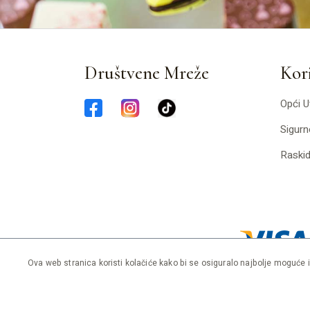
Društvene Mreže
Kori
Opći U
Sigurn
Raski
Ova web stranica koristi kolačiće kako bi se osiguralo najbolje moguće 