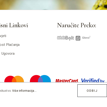
sni Linkovi
Naručite Preko:
vjeti
ost Plaćanja
d Ugovora
ODBIJ
iskustvo.
Više informacija...
Developed by