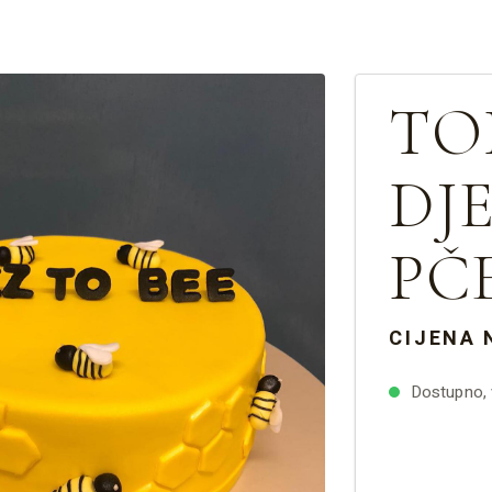
TO
DJ
PČE
CIJENA 
Dostupno, v