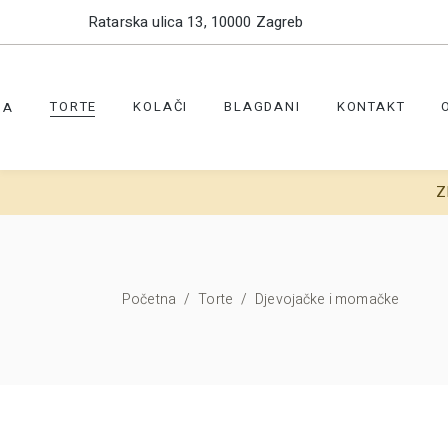
Ratarska ulica 13, 10000 Zagreb
TORTE
KOLAČI
BLAGDANI
KONTAKT
NA
Z
Početna
/
Torte
/
Djevojačke i momačke