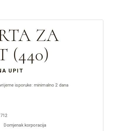
RTA ZA
 (440)
NA UPIT
rijeme isporuke: minimalno 2 dana
712
Domjenak korporacija