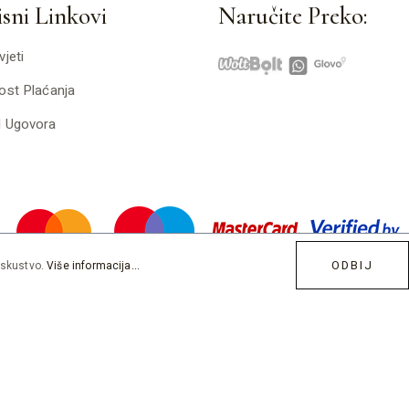
sni Linkovi
Naručite Preko:
vjeti
ost Plaćanja
d Ugovora
ODBIJ
iskustvo.
Više informacija...
Developed by