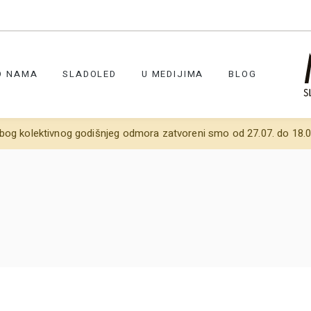
O NAMA
SLADOLED
U MEDIJIMA
BLOG
bog kolektivnog godišnjeg odmora zatvoreni smo od 27.07. do 18.0