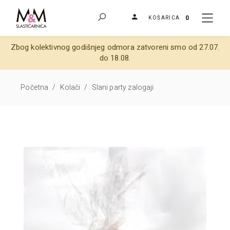
0
KOŠARICA
Zbog kolektivnog godišnjeg odmora zatvoreni smo od 27.07.
do 18.08.
Početna
/
Kolači
/
Slani party zalogaji