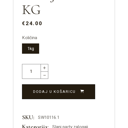
KG
€24.00
Količina
1kg
DODAJ U KOŠARICU
SKU:
SW10116.1
Kategorija:
Slani party zalogaji