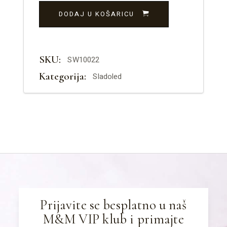
DODAJ U KOŠARICU
SKU:
SW10022
Kategorija:
Sladoled
Prijavite se besplatno u naš
M&M VIP klub i primajte