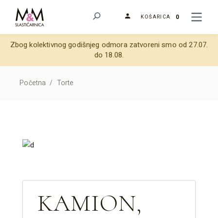
0
KOŠARICA
Zbog kolektivnog godišnjeg odmora zatvoreni smo od 27.07.
do 18.08.
Početna
/
Torte
KAMION,