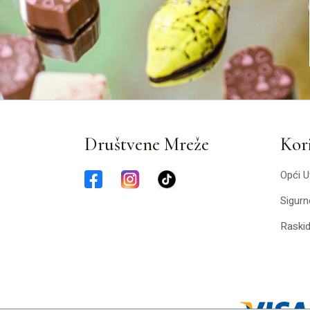
Društvene Mreže
Kori
Opći U
Sigurn
Raski