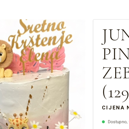
JU
PIN
ZE
(129
CIJENA 
Dostupno, v