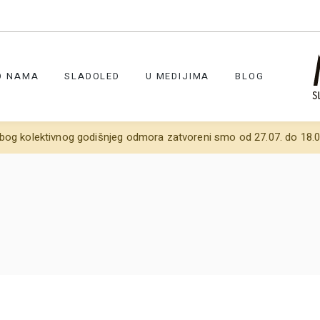
O NAMA
SLADOLED
U MEDIJIMA
BLOG
bog kolektivnog godišnjeg odmora zatvoreni smo od 27.07. do 18.0