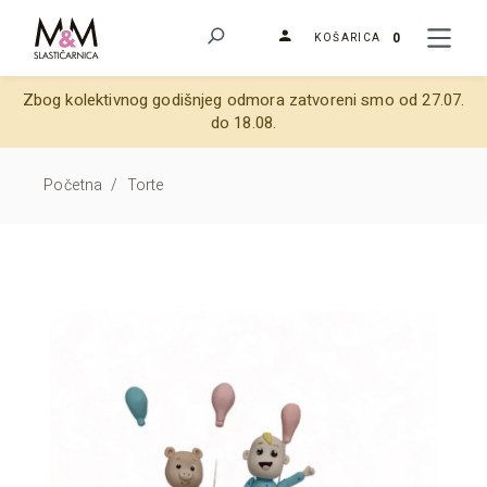
0
KOŠARICA
Zbog kolektivnog godišnjeg odmora zatvoreni smo od 27.07.
do 18.08.
Početna
/
Torte