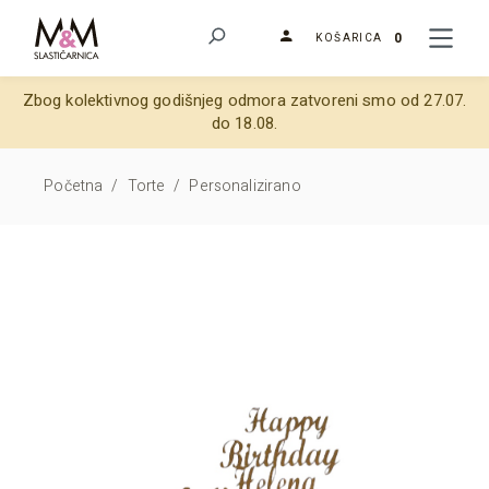
0
KOŠARICA
Zbog kolektivnog godišnjeg odmora zatvoreni smo od 27.07.
do 18.08.
Početna
/
Torte
/
Personalizirano