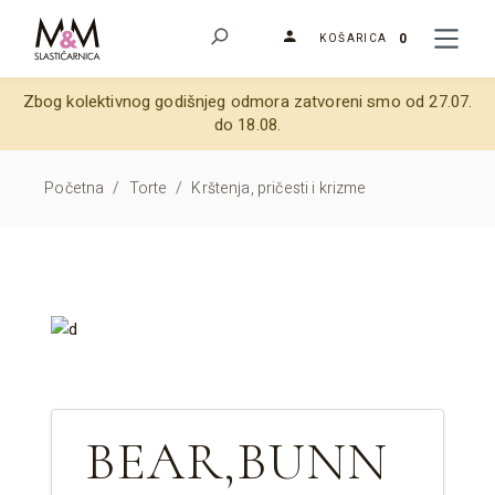
0
KOŠARICA
Zbog kolektivnog godišnjeg odmora zatvoreni smo od 27.07.
do 18.08.
Početna
/
Torte
/
Krštenja, pričesti i krizme
BEAR,BUNN