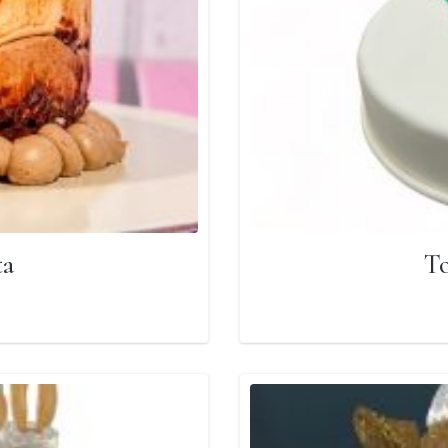
ta
To