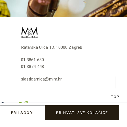
Ratarska Ulica 13, 10000 Zagreb
01 3861 630
01 3874 448
slasticarnica@mim.hr
TOP
PRILAGODI
PRIHVATI SVE KOLAČIĆE