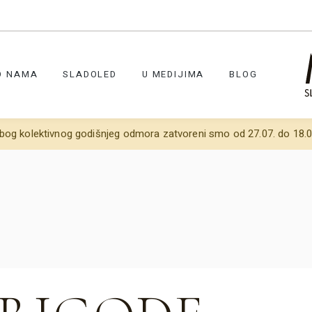
O NAMA
SLADOLED
U MEDIJIMA
BLOG
bog kolektivnog godišnjeg odmora zatvoreni smo od 27.07. do 18.0