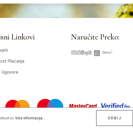
sni Linkovi
Naručite Preko:
vjeti
ost Plaćanja
d Ugovora
ODBIJ
iskustvo.
Više informacija...
Developed by