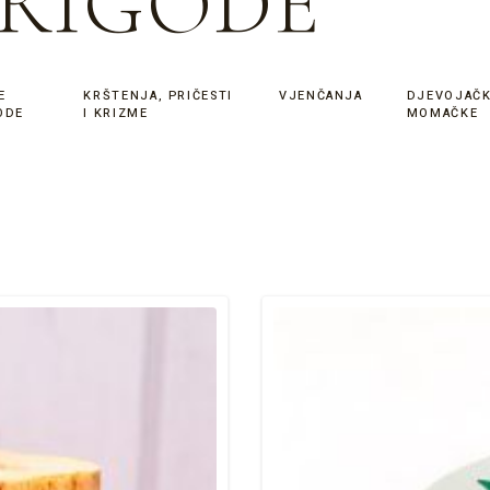
PRIGODE
E
KRŠTENJA, PRIČESTI
VJENČANJA
DJEVOJAČK
ODE
I KRIZME
MOMAČKE